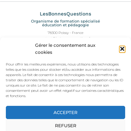
LesBonnesQuestions
Organisme de formation spécialisé
éducation et pédagogie
78300 Poissy - France
contact@lesbonnesquestions.fr
06 28 07 35 90
Gérer le consentement aux
Pour prendre contact c'est ici :)
cookies
Informations légales
Pour offrir les meilleures expériences, nous utilisons des technologies
telles que les cookies pour stocker et/ou accéder aux informations des
Conditions générales de vente et Politique de confidentialité
appareils. Le fait de consentir à ces technologies nous permettra de
Conditions d'utilisation des Solutions
traiter des données telles que le comportement de navigation ou les ID
Politique de cookies
uniques sur ce site. Le fait de ne pas consentir ou de retirer son
Mentions légales
consentement peut avoir un effet négatif sur certaines caractéristiques
Plan du site
et fonctions.
Liens pratiques
ACCEPTER
REFUSER