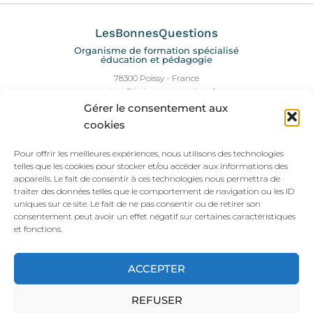
LesBonnesQuestions
Organisme de formation spécialisé
éducation et pédagogie
78300 Poissy - France
contact@lesbonnesquestions.fr
06 28 07 35 90
Gérer le consentement aux
Pour prendre contact c'est ici :)
cookies
Informations légales
Pour offrir les meilleures expériences, nous utilisons des technologies
telles que les cookies pour stocker et/ou accéder aux informations des
Conditions générales de vente et Politique de confidentialité
appareils. Le fait de consentir à ces technologies nous permettra de
Conditions d'utilisation des Solutions
traiter des données telles que le comportement de navigation ou les ID
Politique de cookies
uniques sur ce site. Le fait de ne pas consentir ou de retirer son
Mentions légales
consentement peut avoir un effet négatif sur certaines caractéristiques
Plan du site
et fonctions.
Liens pratiques
ACCEPTER
REFUSER